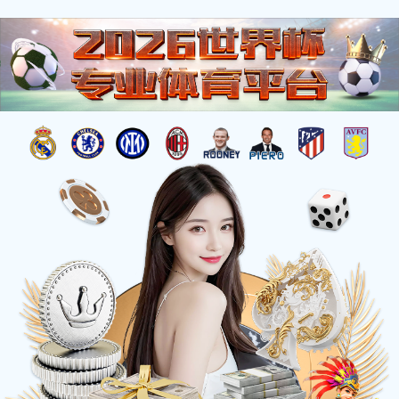
立即注册
星空体育网页版登录 · 值得信赖的体育
数据平台
星空体育网页版登录 专注于构建一个以赛事内容、数据服务
与智能分析为核心的数字生态平台，聚焦全球体育用户的实
时信息与多终端互动体验。平台以稳定技术架构和合规体系
赢得市场认可，深受星空体育网页版登录用户喜爱。
技术驱动，性能优先
平台采用自研系统架构，持续优化加载速度与数据传
输流程，通过部署全球 CDN 加速节点，实现不同地